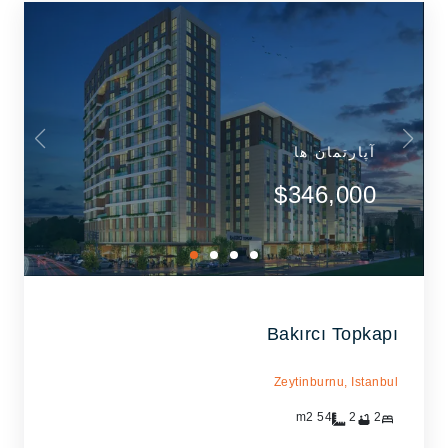
آپارتمان ها
$346,000
Bakırcı Topkapı
Zeytinburnu,
Istanbul
m2
54
2
2