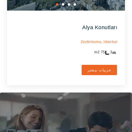
Alya Konutları
Zeytinburnu,
Istanbul
m2
75
3
جزییات بیشتر