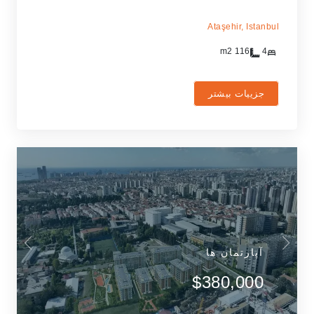
Ataşehir,
Istanbul
m2
116
4
جزییات بیشتر
آپارتمان ها
$380,000