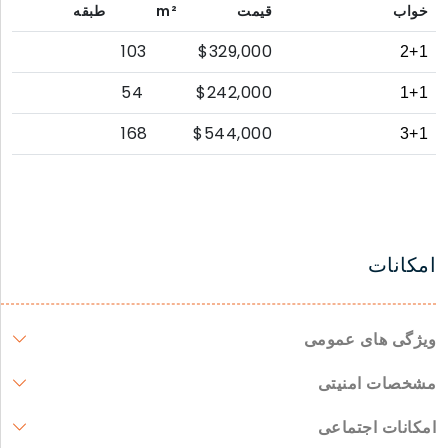
خواب
قیمت
m²
طبقه
103
$329,000
2+1
54
$242,000
1+1
168
$544,000
3+1
امکانات
ویژگی های عمومی
مشخصات امنیتی
امکانات اجتماعی