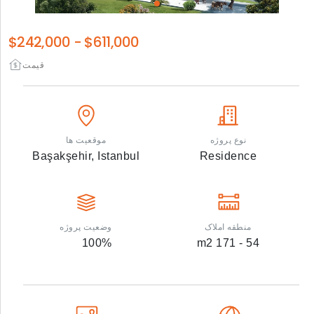
$242,000
-
$611,000
قیمت
نوع پروژه
موقعیت ها
Başakşehir,
Istanbul
Residence
منطقه املاک
وضعیت پروژه
100
%
m2
54 - 171