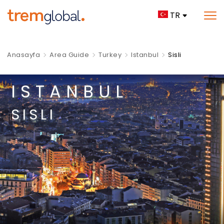
TR
Anasayfa
Area Guide
Turkey
Istanbul
Sisli
ISTANBUL
SISLI