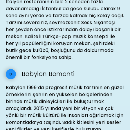
İtalyan restoranının bile 2 seneden fazla
dayanamadığı İstanbul’da gece kulübü olarak 9
sene aynı yerde ve tarzda kalmak hiç kolay değil.
Tarzını seversiniz, sevmezseniz Sess Nişantaşı
her şeyden önce istikrarından dolayı başarılı bir
mekan. Kaliteli Türkçe-pop müzik konsepti ile
her yıl popülerliğini koruyan mekan, şehirdeki
butik gece kulübü, boşluğunu da doldurmada
önemli bir fonksiyona sahip.
Babylon Bomonti
Babylon 1999’da progresif müzik tarzının en güzel
örneklerini şehrin en yükselen bölgelerinden
birinde müzik dinleyicileri ile buluşturmak
amaçlandı. 2015 yılında yeni bir vizyon ve çok
yönlü bir müzik kültürü ile insanları ağırlamak için
Bomontiada’ya taşındı. Sadık kitlesini yeni sesler
yeni fikirler ve yeni keşiflerle buluşturan