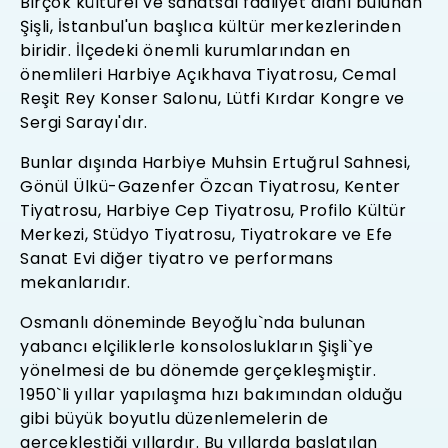
Birçok kültürel ve sanatsal faaliyet alanı bulunan
Şişli, İstanbul'un başlıca kültür merkezlerinden
biridir. İlçedeki önemli kurumlarından en
önemlileri Harbiye Açıkhava Tiyatrosu, Cemal
Reşit Rey Konser Salonu, Lütfi Kırdar Kongre ve
Sergi Sarayı'dır.
Bunlar dışında Harbiye Muhsin Ertuğrul Sahnesi,
Gönül Ülkü-Gazenfer Özcan Tiyatrosu, Kenter
Tiyatrosu, Harbiye Cep Tiyatrosu, Profilo Kültür
Merkezi, Stüdyo Tiyatrosu, Tiyatrokare ve Efe
Sanat Evi diğer tiyatro ve performans
mekanlarıdır.
Osmanlı döneminde Beyoğlu`nda bulunan
yabancı elçiliklerle konsoloslukların Şişli`ye
yönelmesi de bu dönemde gerçekleşmiştir.
1950`li yıllar yapılaşma hızı bakımından olduğu
gibi büyük boyutlu düzenlemelerin de
gerçekleştiği yıllardır. Bu yıllarda başlatılan