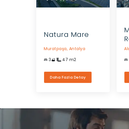
ÇIN
GEÇIN
M
Natura Mare
R
Muratpaşa,
Antalya
Al
3
1
47
m2
Daha Fazla Detay