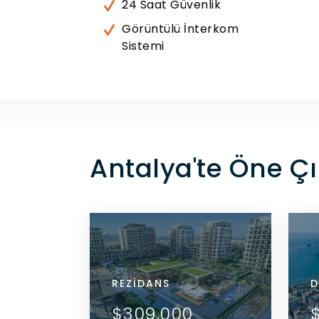
24 Saat Güvenlik
Görüntülü İnterkom
Sistemi
Antalya'te Öne Ç
REZIDANS
REZ
D
ARI GÖR
DETAYLARI GÖR
$309,000
$3
 ILETIŞIME
ACENTE ILE ILETIŞIME