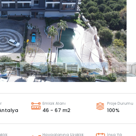
r
Emlak Alanı
Proje Durumu
Antalya
46 - 67
m2
100
%
klık:
Havaalanına Uzaklık:
İnşa Yılı