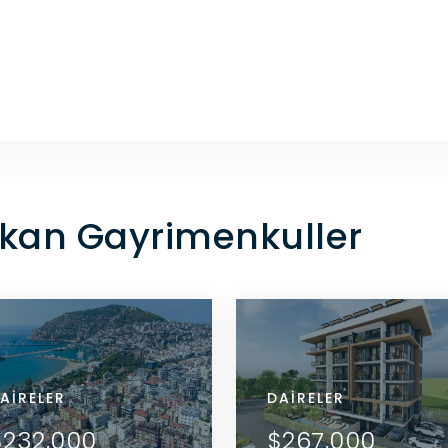
ıkan Gayrimenkuller
IDANS
AIRELER
REZIDANS
DAIRELER
DAIRELER
DETAYLARI GÖR
DETAYLARI GÖR
09,000
$232,000
$309,000
$232,000
$267,000
ACENTE ILE ILETIŞIME
ACENTE ILE ILETIŞIME