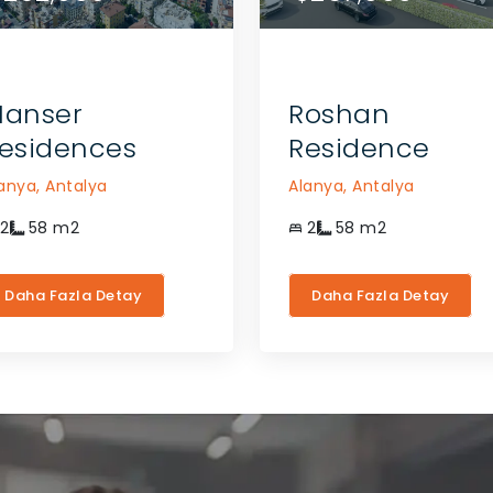
GEÇIN
GEÇIN
anser
Roshan
esidences
Residence
anya,
Antalya
Alanya,
Antalya
2
58
m2
2
58
m2
Daha Fazla Detay
Daha Fazla Detay