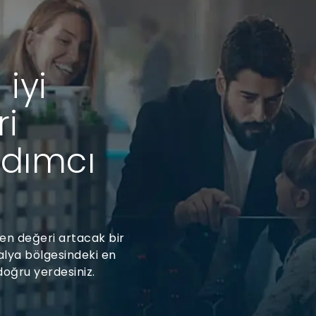
 iyi
ri
rdımcı
ken değeri artacak bir
alya bölgesindeki en
doğru yerdesiniz.