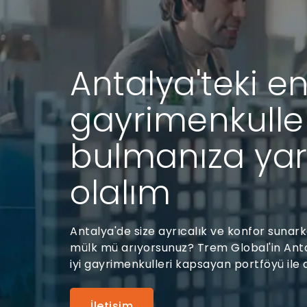
Antalya'teki en
gayrimenkulle
bulmanıza ya
olalım
Antalya'de size ayrıcalık ve konfor sunar
mülk mü arıyorsunuz? Trem Global'in Ant
iyi gayrimenkulleri kapsayan portföyü ile 
İletişim