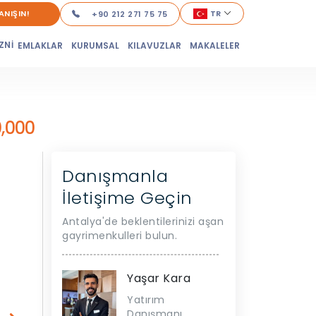
ANIŞIN!
TR
+90 212 271 75 75
ZNİ
EMLAKLAR
KURUMSAL
KILAVUZLAR
MAKALELER
,000
Danışmanla
İletişime Geçin
Antalya'de beklentilerinizi aşan
gayrimenkulleri bulun.
Yaşar Kara
Yatırım
Danışmanı