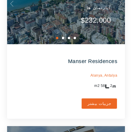
آپارتمان ها
$232,000
Manser Residences
Alanya,
Antalya
m2
58
2
جزییات بیشتر