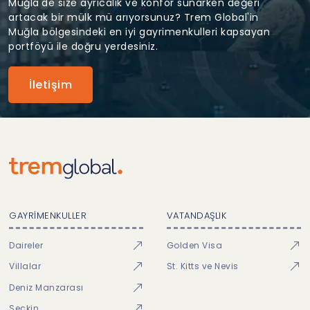
Muğla'de size ayrıcalık ve konfor sunarken değeri
artacak bir mülk mü arıyorsunuz? Trem Global'in
Muğla bölgesindeki en iyi gayrimenkulleri kapsayan
portföyü ile doğru yerdesiniz.
İletişim
GAYRİMENKULLER
VATANDAŞLIK
Daireler
Golden Visa
Villalar
St. Kitts ve Nevis
Deniz Manzarası
Seçkin