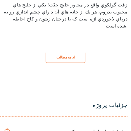
زِفت گولكوي واقع در مجاور خليج جنّت؛ يكي از خليج هاي
محبوب بدروم، هر يك از خانه هاي آن داراي چشم اندازي رو به
درياي لاجوردي اژه است كه با درختان زيتون و كاج احاطه
شده است.
ادامه مطالب
جزئیات پروژه