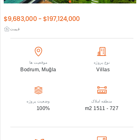
$9,683,000
-
$197,124,000
قیمت
نوع پروژه
موقعیت ها
Bodrum,
Muğla
Villas
منطقه املاک
وضعیت پروژه
100
%
m2
727 - 1511