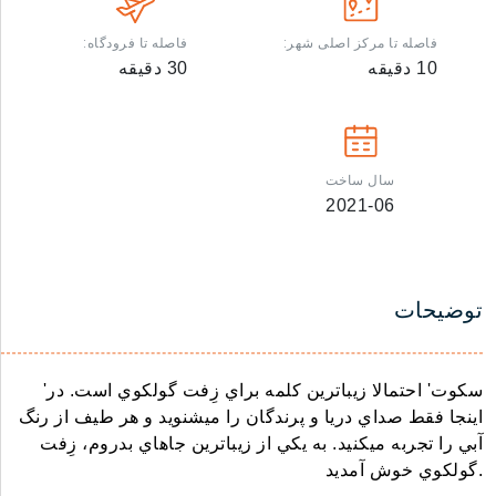
فاصله تا مرکز اصلی شهر:
فاصله تا فرودگاه:
10
دقیقه
30
دقیقه
سال ساخت
2021-06
توضیحات
'سكوت' احتمالا زيباترين كلمه براي زِفت گولكوي است. در
اينجا فقط صداي دريا و پرندگان را ميشنويد و هر طيف از رنگ
آبي را تجربه ميكنيد. به يكي از زيباترين جاهاي بدروم، زِفت
گولكوي خوش آمديد.