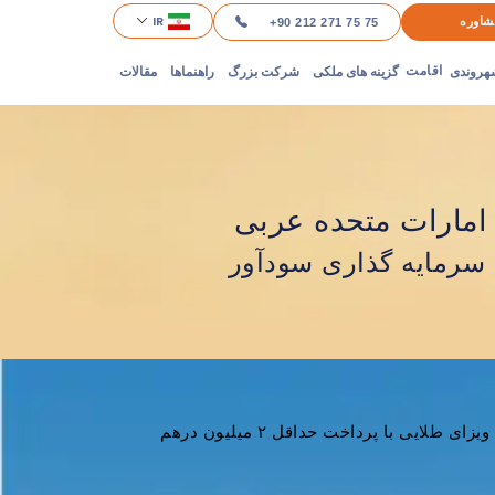
IR
شاوره
+90 212 271 75 75
هروندی
گزینه های ملکی
شرکت بزرگ
راهنماها
مقالات
اقامت
امارات متحده عربی
سرمایه گذاری سودآور
یزای طلایی با پرداخت حداقل ۲ میلیون درهم