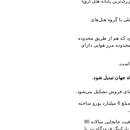
‌ترین پایانه هتل اروپا
لی با گروه هتل‌های
ن خواهد بود که هم از طریق محدوده
حدوده مرز هوایی دارای
 است.
فاز اول فرودگاه جدید استانبول که در زمینی به مساحت 76 میلیون و 500 هزار مترمربع و به مبلغ 6 میلیارد یورو ساخته
.
فاز اول این فرودگاه که حدود 10 هزار نفر به صورت 24 ساعته در ساخت آن کار می‌کنند، ظرفیت جابجایی سالانه 90
د داشت. همچنین پارکینگ فرودگاه نیز با