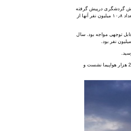
 روند روبه‌رشدی را در بخش گردشگری درپیش گرفته
است به‌طوری‌که این کشور در سال ۲۰۱۷ به ۳۲٫۴ میلیون گردشگر خوش‌آمد گفت که از این تعداد ۱۰٫۸ میلیون نفر آنها از
ر سال ۲۰۱۷ نسبت به ۲۵ میلیون گردشگر سال ۲۰۱۶ با رشد قابل‌ توجهی مواجه بود. سال
پس از انتقال کامل فرودگاه آتاتورک به فرودگاه جدید استانبول تا آخر سال جاری روزانه حدود 2 هزار هواپیما نشست و