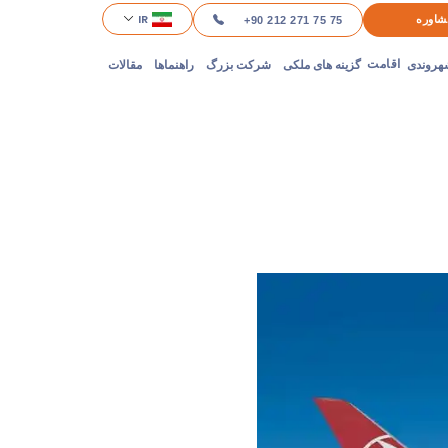
IR
شاوره
+90 212 271 75 75
هروندی
گزینه های ملکی
شرکت بزرگ
راهنماها
مقالات
اقامت