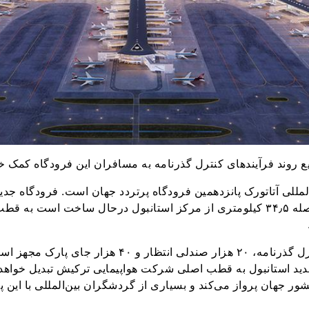
 روند فرآیندهای کنترل گذرنامه به مسافران این فرودگاه کمک خو
المللی آتاتورک پانزدهمین فرودگاه پرتردد جهان است. فرودگاه جد
۷۶٫۵ میلیون مترمربع در فاصله ۳۴٫۵ کیلومتری از مرکز استانبول درحال ساخت 
این فرودگاه به ۲۲۸ میز کنترل گذرنامه، ۲۰ هزار صندلی انتظار
جدید استانبول به قطب اصلی شرکت هواپیمایی ترکیش تبدیل خواهد
استانبول به بیش‌از ۱۱۰ کشور جهان پرواز می‌کند و بسیاری از گردشگران بین‌المللی با