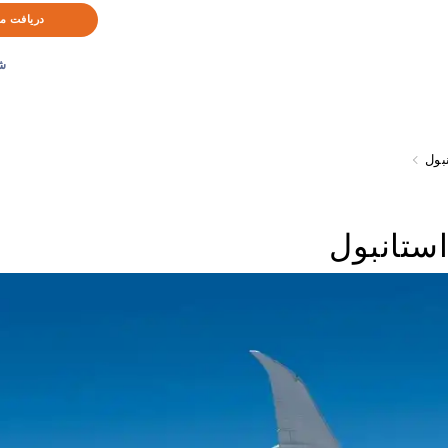
دریافت م
ش
بول
استانبول