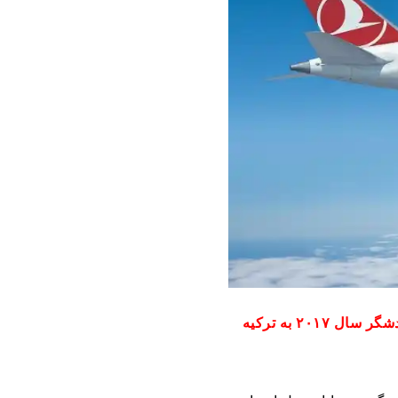
فرودگاه جدید استانبول بزرگ‌ترین فرودگاه جهان می‌شود │ وداع با آتاتورک │ ۳۲٫۴ میلیون گردشگر سال ۲۰۱۷ به ترکیه