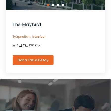
The Maybird
Eyüpsultan,
Istanbul
4
2
196
m2
Daha Fazla Detay