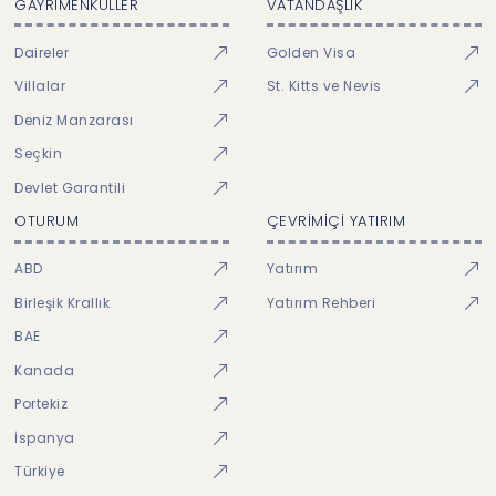
GAYRİMENKULLER
VATANDAŞLIK
Daireler
Golden Visa
Villalar
St. Kitts ve Nevis
Deniz Manzarası
Seçkin
Devlet Garantili
OTURUM
ÇEVRİMİÇİ YATIRIM
ABD
Yatırım
Birleşik Krallık
Yatırım Rehberi
BAE
Kanada
Portekiz
İspanya
Türkiye