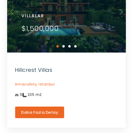
VILLALAR
$1,500,000
Hillcrest Villas
Arnavutköy,
Istanbul
5
235
m2
Daha Fazla Detay