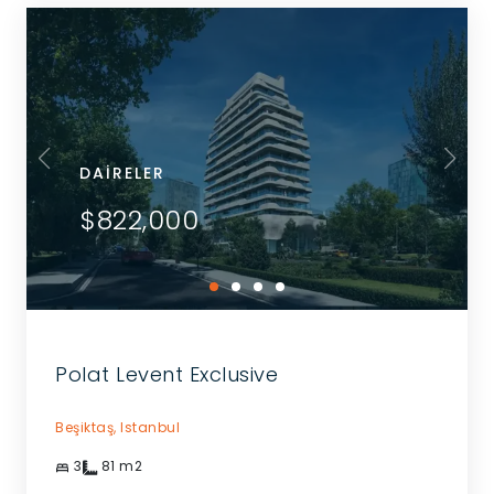
DAIRELER
$822,000
Polat Levent Exclusive
Beşiktaş,
Istanbul
3
81
m2