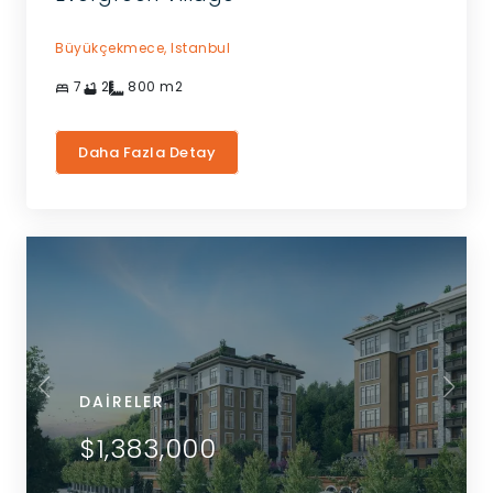
Büyükçekmece,
Istanbul
7
2
800
m2
Daha Fazla Detay
DAIRELER
$1,383,000