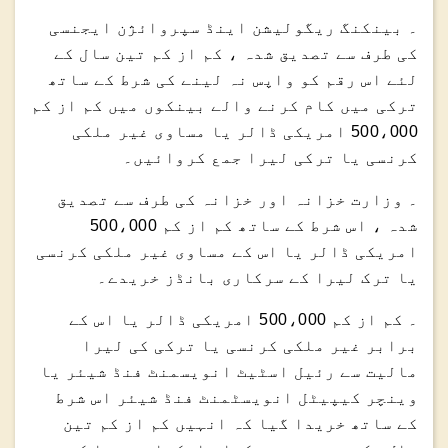
۔ بینکنگ ریگولیشن اینڈ سپروائژن ایجنسی
کی طرف سے تصدیق شدہ ، کم از کم تین سال کے
لئے اس رقم کو واپس نہ لینے کی شرط کے ساتھ
ترکی میں کام کرنے والے بینکوں میں کم از کم
500،000 امریکی ڈالر یا مساوی غیر ملکی
کرنسی یا ترکی لیرا جمع کروائیں۔
۔ وزارت خزانہ اور خزانہ کی طرف سے تصدیق
شدہ ، اس شرط کے ساتھ کم از کم 500،000
امریکی ڈالر یا اس کے مساوی غیر ملکی کرنسی
یا ترک لیرا کے سرکاری بانڈز خریدے۔
۔ کم از کم 500،000 امریکی ڈالر یا اس کے
برابر غیر ملکی کرنسی یا ترکی کی لیرا
مالیت سے رئیل اسٹیٹ انویسمنٹ فنڈ شیئر یا
وینچر کیپیٹل انویسٹمنٹ فنڈ شیئر اس شرط
کے ساتھ خریدا گیا کہ انہیں کم از کم تین