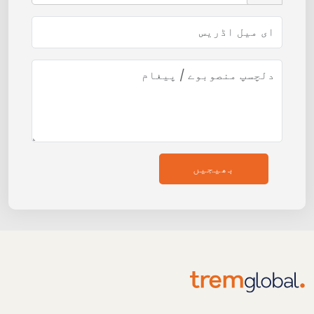
بھیجیں