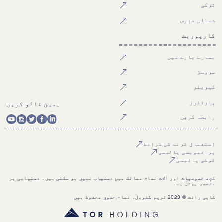
ترکی
شمالی قبرص
کارپوریٹ
ہمارے بارے میں
سروسز
کیریئر
پارٹنرز
ہمیں فالو کریں
رابطہ کریں
استعمال کرنے کی شرائط
پرائیویسی پالیسی
کوکی پالیسی
کچھ خصوصیات اور آلات تمام ممالک میں دستیاب نہیں ہو سکتی ہیں۔ دستیابی پر
منحصر ہوتی ہے۔
کاپی رائٹ © 2023 ٹریم گلوبل۔ تمام حقوق محفوظ ہیں