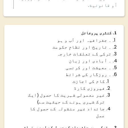
أو قانونية.
1
.
کنٹری پروفائل
۔ جغرافیہ اور آب و ہو
۔ تاریخ اور نظامِ حکومت
ترکی کے تعلقات خارجہ
۔ آبادی اور زبان
۔ معیشت اور کرنسی
۔ روزگار کی شرائط
کام کی اجازت
فیروزی کارڈ
غیر معمولی شہریت کا حصول (ایک
ترک شہری ہونے کے حیثیت سے)
جائداد غیر منقولہ کے حصول کا
عمل
2
.
۔ ترکی میں جائیداد کے حصول کے لیے رہنمائی