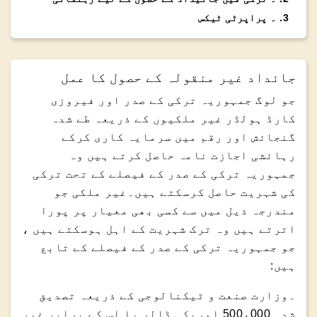
3
.
۔ پراپرٹی ٹیکس
جائداد غیر منقولہ کے حصول کا عمل
جو لوگ جمہوریہ ترکی کے صدر اور فیروزی
کارڈ ہولڈر غیر ملکیوں کے ذریعہ طے شدہ
گنجائش اور رقم میں سرمایہ کاری کرکے
رہائشی اجازت نامہ حاصل کرتے ہیں وہ
جمہوریہ ترکی کے صدر کے فیصلے کے تحت ترکی
کی شہریت حاصل کرسکتے ہیں۔غیر ملکی جو
مندرجہ ذیل میں سے کسی بھی معیار پر پورا
اترتے ہیں وہ ترک شہریت کے اہل ہوسکتے ہیں ،
جو جمہوریہ ترکی کے صدر کے فیصلے کے تابع
ہیں:
۔وزارت صنعت و ٹیکنالوجی کے ذریعہ تصدیق
شدہ 500،000 امریکی ڈالر یا اس کے برابر غیر