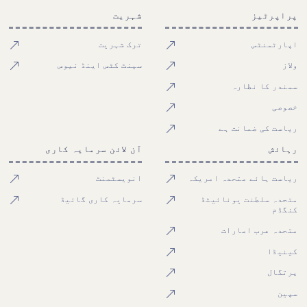
پراپرٹیز
شہریت
اپارٹمنٹس
ترک شہریت
ولاز
سینٹ کٹس اینڈ نیوس
سمندر کا نظارہ
خصوصی
ریاست کی ضمانت ہے
رہائش
آن لائن سرمایہ کاری
ریاست ہائے متحدہ امریکہ
انویسٹمنٹ
متحدہ سلطنت یونائیٹڈ
سرمایہ کاری گائیڈ
کنگڈم
متحدہ عرب امارات
کینیڈا
پرتگال
سپین