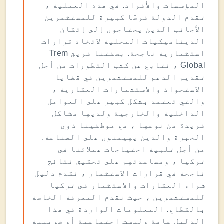
المؤسسات والأفراد. في هذه العملية ،
تقدم الدولة فرصًا كبيرة للمستثمرين
الأجانب الذين يحتاجون إلى إتقان
الديناميكيات المحلية لاتخاذ قرارات
استثمارية ناجحة. بصفتنا فريق Trem
Global ، نتابع عن كثب التطورات من أجل
تقديم الدعم للمستثمرين في قضايا
الاستحواذ والاستثمارات العقارية ،
والتي تعتمد بشكل كبير على العوامل
الداخلية والخارجية ولديها مشاكل
فريدة من نوعها ، مع موظفينا ذوي
الخبرة والذين يهيمنون على الصناعة.
من أجل تلبية احتياجات عملائنا في
تركيا ، ومساعدتهم على تحقيق نتائج
ناجحة في قرارات الاستثمار ، نقدم دليل
شراء العقارات والاستثمار في تركيا
للمستثمرين ، حيث نقدم المعرفة الخاصة
بالقطاع. المعلومات الواردة في هذا
الدليل عامة وليست اجتماعية أو ضريبية