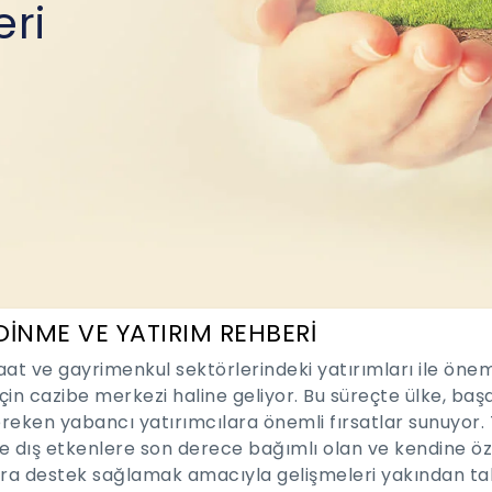
eri
DİNME VE YATIRIM REHBERİ
şaat ve gayrimenkul sektörlerindeki yatırımları ile öne
çin cazibe merkezi haline geliyor. Bu süreçte ülke, başar
reken yabancı yatırımcılara önemli fırsatlar sunuyor. 
e dış etkenlere son derece bağımlı olan ve kendine öz
ara destek sağlamak amacıyla gelişmeleri yakından taki