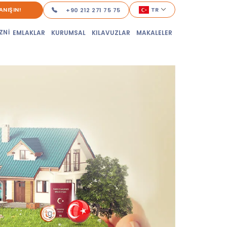
ANIŞIN!
TR
+90 212 271 75 75
ZNİ
EMLAKLAR
KURUMSAL
KILAVUZLAR
MAKALELER