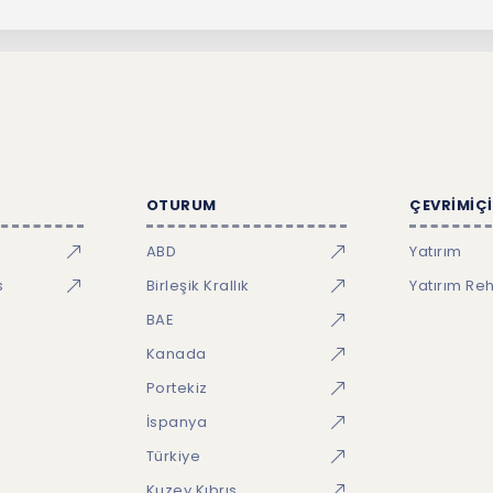
OTURUM
ÇEVRİMİÇİ
ABD
Yatırım
s
Birleşik Krallık
Yatırım Re
BAE
Kanada
Portekiz
İspanya
Türkiye
Kuzey Kıbrıs