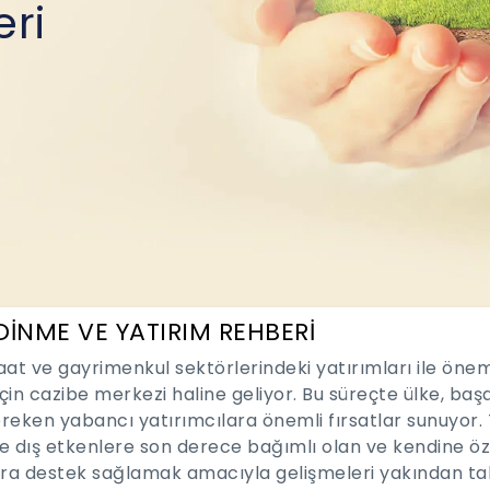
eri
DİNME VE YATIRIM REHBERİ
şaat ve gayrimenkul sektörlerindeki yatırımları ile öne
çin cazibe merkezi haline geliyor. Bu süreçte ülke, başar
reken yabancı yatırımcılara önemli fırsatlar sunuyor. 
e dış etkenlere son derece bağımlı olan ve kendine öz
ara destek sağlamak amacıyla gelişmeleri yakından taki